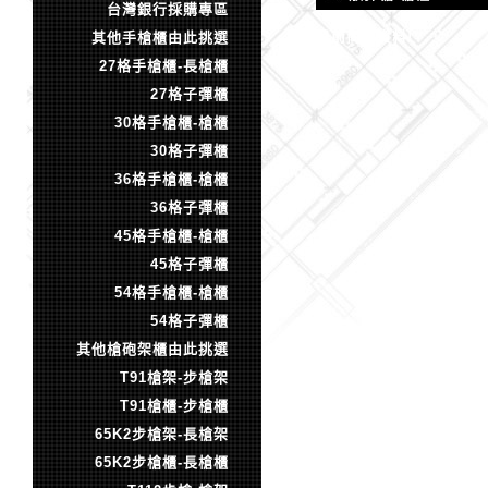
台灣銀行採購專區
目前尚無資料!
其他手槍櫃由此挑選
27格手槍櫃-長槍櫃
27格子彈櫃
30格手槍櫃-槍櫃
30格子彈櫃
36格手槍櫃-槍櫃
36格子彈櫃
45格手槍櫃-槍櫃
45格子彈櫃
54格手槍櫃-槍櫃
54格子彈櫃
其他槍砲架櫃由此挑選
T91槍架-步槍架
T91槍櫃-步槍櫃
65K2步槍架-長槍架
65K2步槍櫃-長槍櫃