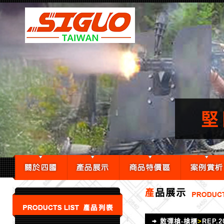
散彈槍-槍櫃
>
REP.