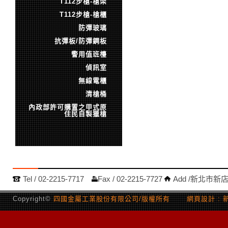
T112步槍-槍架
T112步槍-槍櫃
防彈玻璃
抗彈板/防彈鋼板
警用值班檯
偵訊室
無線電櫃
清槍桶
內政部許可購置之甲式原
住民自製獵槍
Tel /
02-2215-7717
Fax /
02-2215-7727
Add /
新北市新店
Copyright©
四國金屬工業股份有限公司/版權所有 網頁設計 :