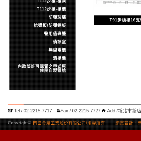
T112步槍-槍架
T112步槍-槍櫃
防彈玻璃
T91步槍櫃16
抗彈板/防彈鋼板
警用值班檯
偵訊室
無線電櫃
清槍桶
內政部許可購置之甲式原
住民自製獵槍
Tel /
02-2215-7717
Fax /
02-2215-7727
Add /
新北市新店
Copyright©
四國金屬工業股份有限公司/版權所有 網頁設計 :