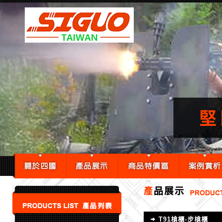
T91槍櫃-步槍櫃