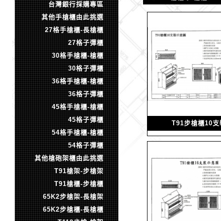
台灣銀行採購專區
其他手槍櫃由此挑選
27格手槍櫃-長槍櫃
27格子彈櫃
30格手槍櫃-槍櫃
30格子彈櫃
36格手槍櫃-槍櫃
36格子彈櫃
45格手槍櫃-槍櫃
45格子彈櫃
T91步槍櫃10
54格手槍櫃-槍櫃
54格子彈櫃
其他槍砲架櫃由此挑選
T91槍架-步槍架
T91槍櫃-步槍櫃
65K2步槍架-長槍架
65K2步槍櫃-長槍櫃