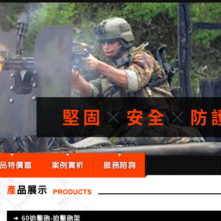
60迫擊砲-迫擊砲架